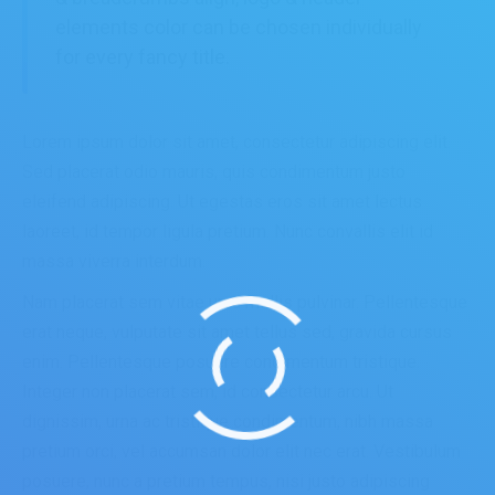
elements color can be chosen individually
for every fancy title.
Lorem ipsum dolor sit amet, consectetur adipiscing elit.
Sed placerat odio mauris, quis condimentum justo
eleifend adipiscing. Ut egestas eros sit amet lectus
laoreet, id tempor ligula pretium. Nunc convallis elit id
massa viverra interdum.
Nam placerat sem vitae urna mollis pulvinar. Pellentesque
erat neque, vulputate sit amet tellus sed, gravida cursus
enim. Pellentesque posuere condimentum tristique.
Integer non placerat sem, id consectetur arcu. Ut
dignissim, urna ac tristique condimentum, nibh massa
pretium orci, vel accumsan dolor elit nec erat. Vestibulum
posuere, nunc a pretium tempus, nisi justo adipiscing