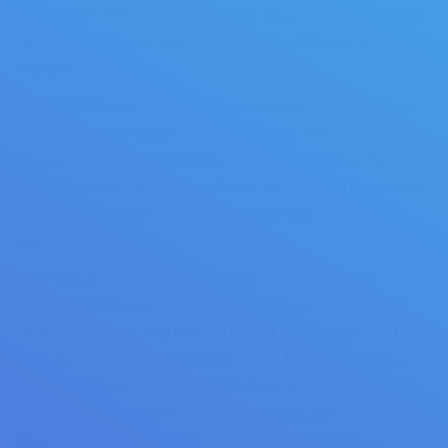
justo, vitae interdum dolor risus ac lacus. Etiam a molestie
lacus. Proin aliquet elementum turpis, et accumsan nisl
sempera.
Ut dignissim, urna ac tristique condimentum, nibh massa
pretium orci, vel accumsan dolor elit nec erat. Vestibulum
posuere, nunc a pretium tempus, nisi justo adipiscing
justo, vitae interdum dolor risus ac lacus. Etiam a molestie
lacus. Proin aliquet elementum turpis, et accumsan nisl
sempera.
Sed quis justo ipsum. Proin placerat nibh mauris, in
posuere risus viverra vel. Aliquam ac dapibus ante. Cras
luctus mollis est, sed fringilla magna blandit eget. Sed ac
nunc arcu. Maecenas in pretium nunc. Aenean scelerisque
tellus vestibulum, laoreet ipsum quis, accumsan velit. Ut
dignissim, urna ac tristique condimentum, nibh massa
pretium orci, vel accumsan dolor elit nec erat. Vestibulum