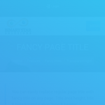
Login
MENU
FANCY PAGE TITLE
You are here:
Home
Features
Fancy titles
Transparent light
You can easily replace regular page title with
fancy title on any page. Title area height, title
& breadcrumbs align, logo & header