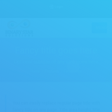
Login
MENU
Fancy title goes here
Optional subtitle of any size goes here
You are here:
Home
Features
Fancy titles
You can easily replace regular page title with
fancy title on any page. Title area height, title