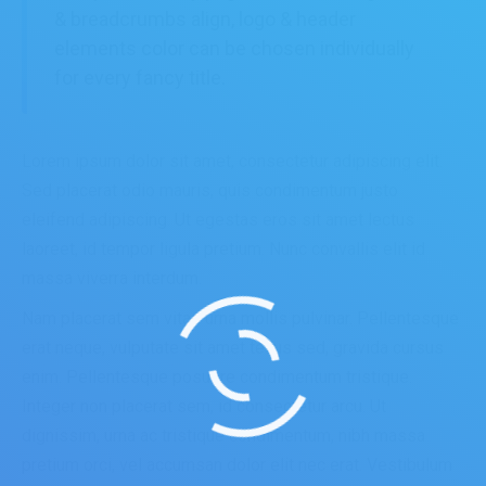
& breadcrumbs align, logo & header
elements color can be chosen individually
for every fancy title.
Lorem ipsum dolor sit amet, consectetur adipiscing elit.
Sed placerat odio mauris, quis condimentum justo
eleifend adipiscing. Ut egestas eros sit amet lectus
laoreet, id tempor ligula pretium. Nunc convallis elit id
massa viverra interdum.
Nam placerat sem vitae urna mollis pulvinar. Pellentesque
erat neque, vulputate sit amet tellus sed, gravida cursus
enim. Pellentesque posuere condimentum tristique.
Integer non placerat sem, id consectetur arcu. Ut
dignissim, urna ac tristique condimentum, nibh massa
pretium orci, vel accumsan dolor elit nec erat. Vestibulum