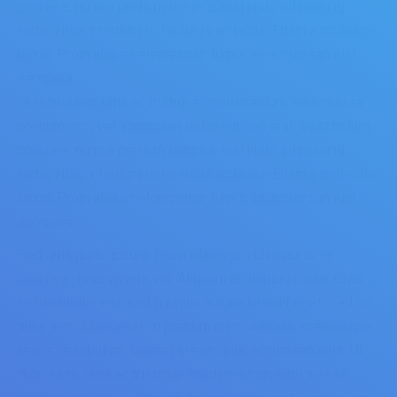
posuere, nunc a pretium tempus, nisi justo adipiscing
justo, vitae interdum dolor risus ac lacus. Etiam a molestie
lacus. Proin aliquet elementum turpis, et accumsan nisl
sempera.
Ut dignissim, urna ac tristique condimentum, nibh massa
pretium orci, vel accumsan dolor elit nec erat. Vestibulum
posuere, nunc a pretium tempus, nisi justo adipiscing
justo, vitae interdum dolor risus ac lacus. Etiam a molestie
lacus. Proin aliquet elementum turpis, et accumsan nisl
sempera.
Sed quis justo ipsum. Proin placerat nibh mauris, in
posuere risus viverra vel. Aliquam ac dapibus ante. Cras
luctus mollis est, sed fringilla magna blandit eget. Sed ac
nunc arcu. Maecenas in pretium nunc. Aenean scelerisque
tellus vestibulum, laoreet ipsum quis, accumsan velit. Ut
dignissim, urna ac tristique condimentum, nibh massa