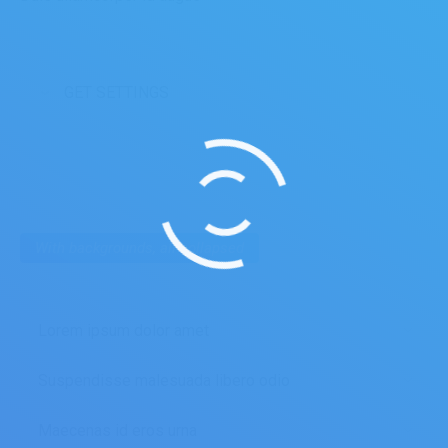
GET SETTINGS
With backgrounds, all collapsed
Lorem ipsum dolor amet
Suspendisse malesuada libero odio
Maecenas id eros urna