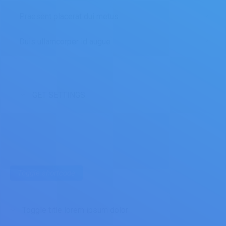
Praesent placerat dui metus
Duis ullamcorper id augue
GET SETTINGS
Toggle shortcode
Toggle title lorem ipsum dolor