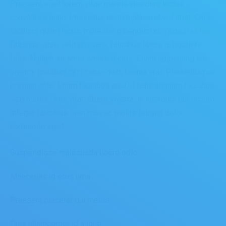
Praesent eget lorem vitae mauris interdum luctus
convallis a nunc. Phasellus dictum placerat volutpat. Cras
facilisis quam lacus, molestie bibendum nisi egestas nec.
Quisque vitae velit posuere, faucibus libero a, posuere
felis. Nullam sit amet ornare lectus. Etiam adipiscing elit
viverra, tincidunt orci consequat, lacinia erat. Phasellus non
pretium ante. Etiam faucibus arcu ut felis aliquam faucibus.
Sed mattis felis vitae libero viverra, in interdum dui dictum.
Integer faucibus sem massa, mollis feugiat dolor
commodo eget.
Suspendisse malesuada libero odio
Maecenas id eros urna
Praesent placerat dui metus
Duis ullamcorper id augue