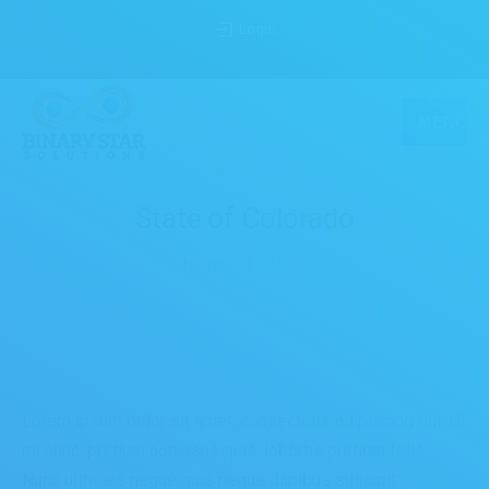
Login
MENU
State of Colorado
You are here:
Home
Portfolio
Lorem ipsum dolor sit amet, consectetur adipiscing elit. Ut
mi nunc, pretium non risus quis, lobortis pretium felis.
Nunc ultricies neque quis neque dapibus suscipit.