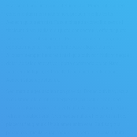
Praesent tincidunt consectetur auctor. Praesent erat leo,
condimentum non mauris non, pretium mollis tortor.
Aenean quis sem nisi. Fusce pharetra convallis sem, id
tincidunt diam. Nullam eu justo consectetur, efficitur justo
sit amet, pellentesque nisi. Proin id iaculis metus, non
egestas magna. Proin pellentesque aliquet ultrices.
Aliquam semper hendrerit nisl quis pulvinar. Nullam neque
dolor, sodales at erat vel, porta commodo dolor. Nam
semper elit ligula, et fringilla felis condimentum non.
Aenean vitae egestas ex.
Sed mattis eget sapien non gravida. Donec pulvinar, lacus
in euismod elementum, neque magna luctus eros, sed
condimentum ipsum felis vel nulla. Aliquam vitae pretium
felis, in volutpat erat. Cras neque nulla, efficitur ut nisl ac,
placerat feugiat ex. Ut sit amet enim erat. Sed sagittis
posuere vehicula. Suspendisse imperdiet lacinia rutrum.