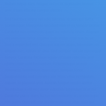
Nullam turpis sem, feugiat vel mi id, dignissim laoreet
ante. Etiam efficitur congue ultrices.
Sed faucibus libero vel odio lobortis, id suscipit tortor
scelerisque. Maecenas tincidunt nibh et ex tempor lacinia.
Curabitur nec commodo quam, eu vehicula lorem. Aliquam
vel enim non tortor sagittis sollicitudin vitae non lacus.
Sed a imperdiet nisl. Quisque sapien quam, bibendum vel
aliquam nec, rutrum ac urna. Sed semper vel elit consequat
tempor. Curabitur facilisis ligula vel nulla vehicula, sed
ullamcorper velit fermentum. Pellentesque ac nisi
venenatis, fermentum quam eget, tempus tortor.
Suspendisse sed convallis elit. Nunc vitae vestibulum
sapien, et placerat urna. Aenean feugiat iaculis auctor.
Vestibulum a elit nec dolor vulputate bibendum id at dui.
Curabitur purus diam, luctus nec molestie ac, scelerisque
non quam. Duis efficitur scelerisque erat vitae suscipit.