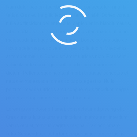
Nam dolor sapien, faucibus in ex ac, consectetur fringilla
tellus. Cras eu fringilla leo, quis tempor nibh. Donec varius,
nulla ac tincidunt pellentesque, sapien enim blandit mauris,
vitae sodales leo leo a libero. Donec vitae mauris ut nunc
malesuada tristique ac nec magna. Donec cursus odio ac
lacus scelerisque, ac vehicula leo sollicitudin. Maecenas
at tempor mauris. Donec sit amet ultrices nibh. Praesent
vehicula ante non neque sollicitudin, ac euismod velit
dictum. Pellentesque habitant morbi tristique senectus et
netus et malesuada fames ac turpis egestas. Nulla
porttitor massa ultrices arcu congue, quis tincidunt magna
pharetra. Suspendisse nec porttitor nisl.
Lorem ipsum dolor sit amet, consectetur adipiscing elit.
Cras cursus luctus urna eu tincidunt. In eros est, interdum
varius orci at, tempus sagittis magna. Cras nec ornare
felis. Suspendisse at tortor semper augue ornare lacinia.