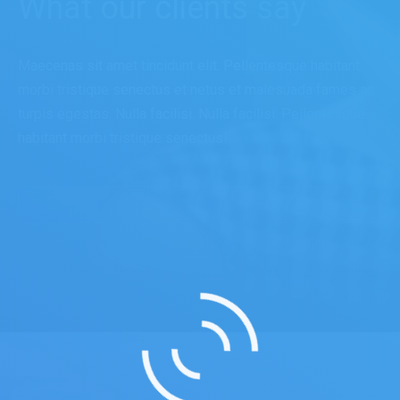
What our clients say
Maecenas sit amet tincidunt elit. Pellentesque habitant
morbi tristique senectus et netus et malesuada fames ac
turpis egestas. Nulla facilisi. Nulla facilisi. Pellentesque
habitant morbi tristique senectus!