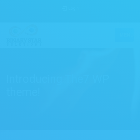
Login
MENU
Introducing The7 WP
theme!