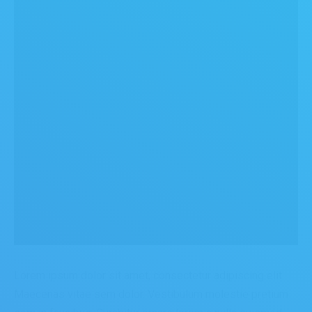
Lorem ipsum dolor sit amet, consectetur adipiscing elit.
Maecenas vitae sem dolor. Vestibulum molestie pretium