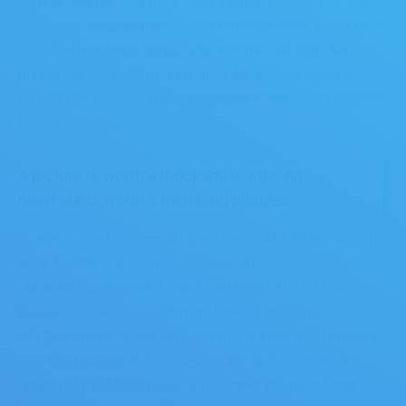
sem in faucibus. Curabitur ornare lorem a nulla euismod
accumsan. Suspendisse auctor rutrum gravida. Vestibulum
eget erat non turpis aliquet placerat nec vel sem. Nam ut
massa vel lacus euismod laoreet. Maecenas egestas
laoreet hendrerit. Vestibulum convallis sed est et placeran
tristique ultrices.
A picture is worth a thousand words. An
interface is worth a thousand pictures.
Suspendisse turpis ex, ultricies nec mattis vitae, dictum et
eros. Nullam et nisi purus. Nulla sit amet lacus sapien.
Curabitur eget pharetra sapien, eu ornare justo. Etiam
posuere consectetur quam in aliquet. Donec mollis lectus
volutpat ipsum cursus fermentum. Vivamus nec interdum
ante. Sed cursus orci at porta ornare. Donec sit amet
imperdiet mi. Aliquam suscipit semper purus, ut tempor