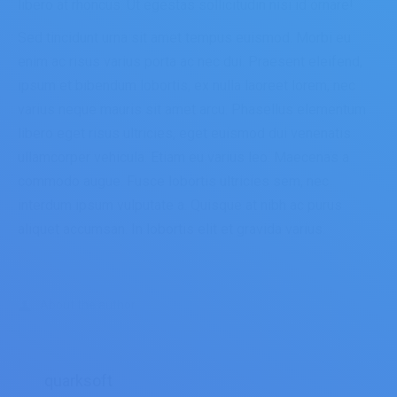
libero at rhoncus. Ut egestas sollicitudin nisi id ornare!
Sed tincidunt urna sit amet tempus euismod. Morbi eu
enim ac risus varius porta ac nec dui. Praesent eleifend,
ipsum et bibendum lobortis, ex nulla laoreet lorem, nec
varius neque mauris sit amet arcu. Phasellus elementum
libero eget risus ultricies, eget euismod dui venenatis
ullamcorper vehicula. Etiam eu varius leo. Maecenas a
commodo augue. Fusce lobortis ultricies sem, nec
interdum ipsum vulputate a. Quisque at nibh ac purus
aliquet accumsan. In lobortis elit et gravida varius.
About the author
quarksoft