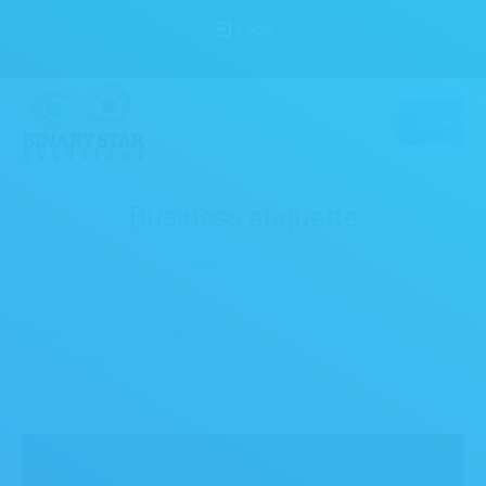
Login
MENU
Business etiquette
You are here:
Home
Misc
August 6, 2013
Misc
By
quarksoft