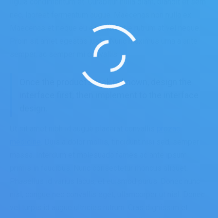
ligula condimentum et. Curabitur nulla diam, blandit et sem
nec, laoreet fermentum augue. Maecenas non nulla ex.
Maecenas et neque eu est molestie rutrum at vel neque.
Proin sit amet egestas justo. Nunc maximus urna a ante
semper, ac semper mi convallis.
Once the product’s task is known, design the
interface first; then implement to the interface
design.
Ut sit amet nibh id augue placerat convallis
prozac
medicine
. Duis a dolor mollis, tincidunt nisi sed, semper
massa. Interdum et malesuada fames ac ante ipsum
primis in faucibus. Nunc consectetur rhoncus aliquet.
Phasellus id varius lacus, et euismod purus. Donec nunc
nisl, congue nec convallis eget, ullamcorper ut nisl. Donec
vel turpis id augue ultricies rutrum. Cras dignissim et